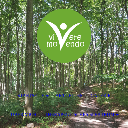
STARTSEITE
AKTUELLES
GALERIE
ÜBER MICH
THERAPEUTISCHES SPEKTRUM