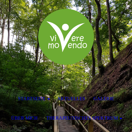
STARTSEITE
AKTUELLES
GALERIE
ÜBER MICH
THERAPEUTISCHES SPEKTRUM